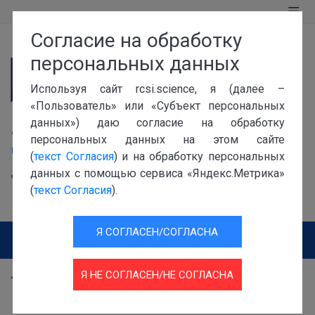
Согласие на обработку
персональных данных
Используя сайт rcsi.science, я (далее –
«Пользователь» или «Субъект персональных
119991, г. Москва, Ленинский проспект, 32а
данных») даю согласие на обработку
+7 (499) 941-0115
персональных данных на этом сайте
info@rcsi.science
(
текст Согласия
) и на обработку персональных
данных с помощью сервиса «Яндекс.Метрика»
Версия для слабовидящих
(
текст Согласия
).
Версия для незрячих
Я СОГЛАСЕН/СОГЛАСНА
Я НЕ СОГЛАСЕН/НЕ СОГЛАСНА
Документы
Федеральные нормативно-правовые документы